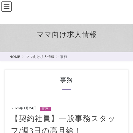
コ
ナ
ン
ビ
テ
ゲ
ン
ー
ツ
シ
ママ向け求人情報
に
ョ
移
ン
動
に
移
HOME
ママ向け求人情報
事務
動
事務
2026年1月24日
事務
【契約社員】一般事務スタッ
フ/週3日の高月給！