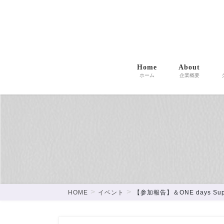
コ
ナ
神奈川県川崎市を中心に、クリエイティブ制作・人材紹
ン
ビ
つなげ、あったらいいなを形にします。
テ
ゲ
ン
ー
ツ
シ
に
ョ
Home
About
ホーム
企業概要
移
ン
動
に
移
動
HOME
イベント
【参加報告】＆ONE days Supp