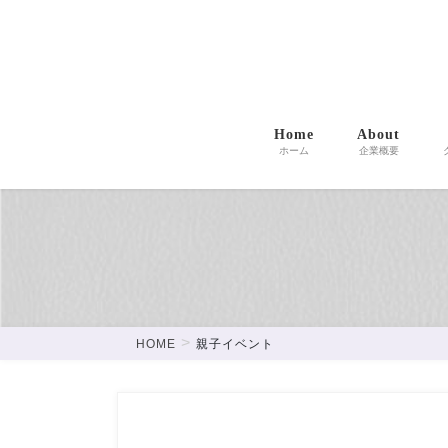
コ
ナ
神奈川県川崎市を中心に、クリエイティブ制作・人材紹
ン
ビ
つなげ、あったらいいなを形にします。
テ
ゲ
ン
ー
ツ
シ
に
ョ
Home
About
ホーム
企業概要
移
ン
動
に
移
動
HOME
親子イベント