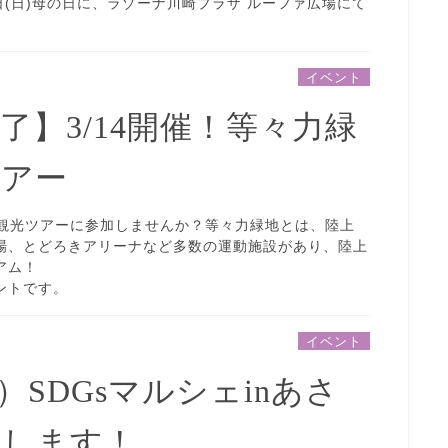
日(日)母の日に、ラゾーナ川崎プラザ ルーファ広場にて
イベント
了】3/14開催！等々力緑
ツアー
地観光ツアーに参加しませんか？等々力緑地とは、陸上
場、とどろきアリーナなど多数の運動施設があり、陸上
アム！
ントです。
イベント
土）SDGsマルシェinあさ
加します！