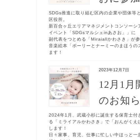
SDGs推進に取り組む区内の企業や団体等
区役所。
新百合ヶ丘エリアマネジメントコンソーシ
イベント「SDGsマルシェinあさお」」に
副代表をつとめる「Miraiallかわさき」
音楽絵本「ポーリーとナーミーのまほうの
ます！
2023年12月7日
12月1
のお知
2024年1月、武蔵小杉に誕生する保育士
る「ミライアルかわさき」で「おんがくえ
します！
日々家事、育児、仕事に忙しい中ほっと一